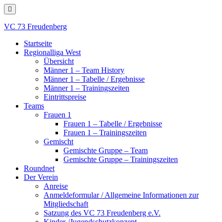
Skip
to
content
VC 73 Freudenberg
Startseite
Regionalliga West
Übersicht
Männer 1 – Team History
Männer 1 – Tabelle / Ergebnisse
Männer 1 – Trainingszeiten
Eintrittspreise
Teams
Frauen 1
Frauen 1 – Tabelle / Ergebnisse
Frauen 1 – Trainingszeiten
Gemischt
Gemischte Gruppe – Team
Gemischte Gruppe – Trainingszeiten
Roundnet
Der Verein
Anreise
Anmeldeformular / Allgemeine Informationen zur
Mitgliedschaft
Satzung des VC 73 Freudenberg e.V.
Kinder-/Jugendschutzkonzept