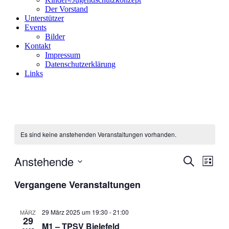
Der Vorstand
Unterstützer
Events
Bilder
Kontakt
Impressum
Datenschutzerklärung
Links
Es sind keine anstehenden Veranstaltungen vorhanden.
Anstehende
Veranstal
Veran
Suche
Liste
Ansic
Suche
Datum
Navig
Vergangene Veranstaltungen
wählen.
und
Ansichten
29 März 2025 um 19:30
-
21:00
MÄRZ
Navigati
29
M1 – TPSV Bielefeld