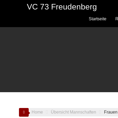
Skip
VC 73 Freudenberg
to
content
Startseite
R
Home
Übersicht Mannschaften
Frauen