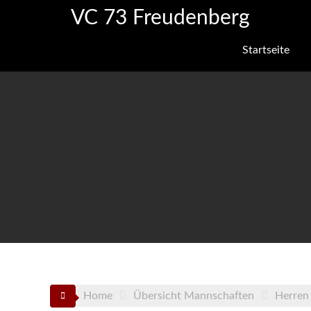
Skip
VC 73 Freudenberg
to
content
Startseite
Home
Übersicht Mannschaften
Herren