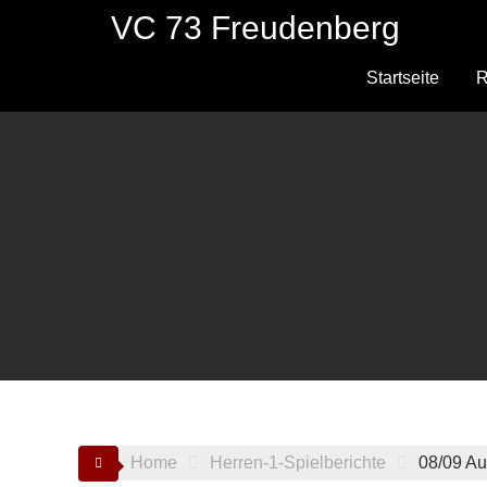
Skip
VC 73 Freudenberg
to
content
Startseite
R
Home
Herren-1-Spielberichte
08/09 Au