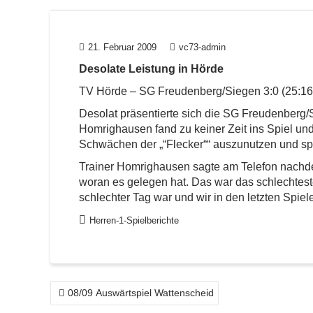
21. Februar 2009
vc73-admin
Desolate Leistung in Hörde
TV Hörde – SG Freudenberg/Siegen 3:0 (25:16,
Desolat präsentierte sich die SG Freudenberg
Homrighausen fand zu keiner Zeit ins Spiel un
Schwächen der „“Flecker““ auszunutzen und spi
Trainer Homrighausen sagte am Telefon nachdem 
woran es gelegen hat. Das war das schlechteste 
schlechter Tag war und wir in den letzten Spie
Herren-1-Spielberichte
BEITRAGSNAVIGATION
08/09 Auswärtspiel Wattenscheid