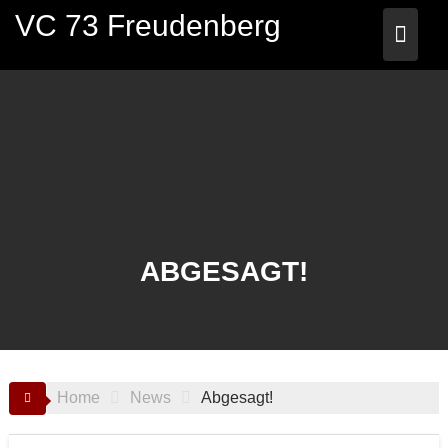
Skip
VC 73 Freudenberg
to
content
ABGESAGT!
Home
News
Abgesagt!