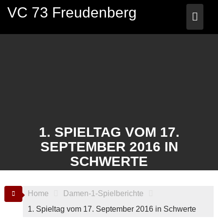
Skip
VC 73 Freudenberg
to
content
1. SPIELTAG VOM 17.
SEPTEMBER 2016 IN
SCHWERTE
Home
Damen-1-Spielberichte
1. Spieltag vom 17. September 2016 in Schwerte