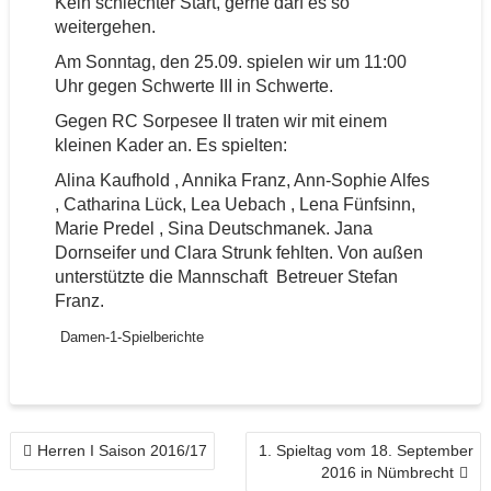
Kein schlechter Start, gerne darf es so
weitergehen.
Am Sonntag, den 25.09. spielen wir um 11:00
Uhr gegen Schwerte III in Schwerte.
Gegen RC Sorpesee II traten wir mit einem
kleinen Kader an. Es spielten:
Alina Kaufhold , Annika Franz, Ann-Sophie Alfes
, Catharina Lück, Lea Uebach , Lena Fünfsinn,
Marie Predel , Sina Deutschmanek. Jana
Dornseifer und Clara Strunk fehlten. Von außen
unterstützte die Mannschaft Betreuer Stefan
Franz.
Damen-1-Spielberichte
BEITRAGSNAVIGATION
Herren I Saison 2016/17
1. Spieltag vom 18. September
2016 in Nümbrecht