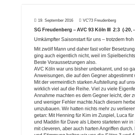
19. September 2016
VC'73 Freudenberg
SG Freudenberg – AVC 93 Köln III 2:3 (-20, -1
Umkämpfter Saisonstart für uns – trotzdem froh
Mit zwölf Mann und daher fast voller Besetzung
ging auch eigentlich nicht, weil im Spielberic
Beste Voraussetzungen also.
AVC Köln war uns bisher unbekannt, und so g
Anweisungen, die auf den Gegner abgestimmt wa
Mit der vermeintlich starken Aufstellung auf un
wirklich viel auf die Reihe. Viel zu viele Eigenf
Annahme machten es dem Gegner leicht, der zwa
und weniger Fehler machte.Nach diesem herbe
umzubauen. Wir hatten nichts mehr zu verliere
getan: Mit Henning für Kim im Zuspiel, Luca f
und Maddin für Dave als Libero starteten wir i
mit cleveren, aber auch harten Angriffen durch.