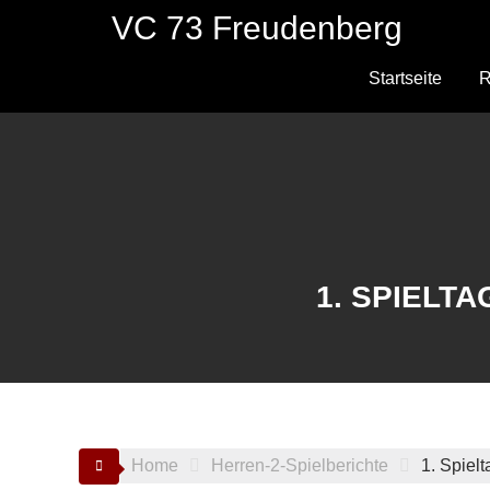
Skip
VC 73 Freudenberg
to
content
Startseite
R
1. SPIELT
Home
Herren-2-Spielberichte
1. Spiel