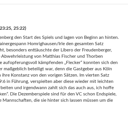
23:25, 25:22)
enberg den Start des Spiels und lagen von Beginn an hinten.
rainergespann Homrighausen/Irle den gesamten Satz
ht, besonders enttäuschte der Libero der Freudenberger,
te Abwehrleistung von Matthias Fischer und Thorben
ie aufopferungsvoll kämpfenden „Flecker“ konnten sich den
r maßgeblich beteiligt war, denn die Gastgeber aus Köln
 ihre Konstanz von den vorigen Sätzen. Im vierten Satz
:6 in Führung, verspielten aber diese wieder mit leichten
rbeiten und irgendwann zahlt sich das auch aus, ich hoffe
cken“. Die Dezemberspiele sind für den VC schon Endspiele,
e Mannschaften, die sie hinter sich lassen müssen um die