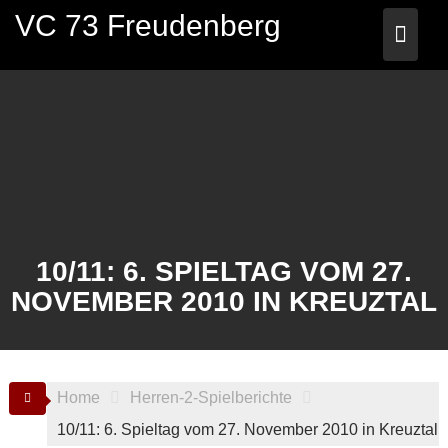
Skip
VC 73 Freudenberg
to
content
10/11: 6. SPIELTAG VOM 27.
NOVEMBER 2010 IN KREUZTAL
Home
Herren-2-Spielberichte
10/11: 6. Spieltag vom 27. November 2010 in Kreuztal