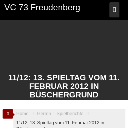
Skip
VC 73 Freudenberg
to
content
11/12: 13. SPIELTAG VOM 11.
FEBRUAR 2012 IN
BÜSCHERGRUND
Home
Herren-1-Spielberichte
11/12: 13. Spieltag vom 11. Februar 2012 in