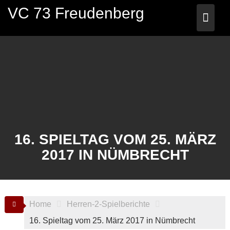
Skip
VC 73 Freudenberg
to
content
16. SPIELTAG VOM 25. MÄRZ
2017 IN NÜMBRECHT
Home
Herren-2-Spielberichte
16. Spieltag vom 25. März 2017 in Nümbrecht