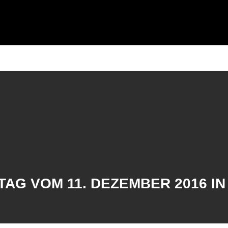
rtseite
Regionalliga West
Teams
Roundnet
D
LTAG VOM 11. DEZEMBER 2016 I