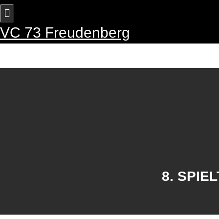
Skip
to
content
VC 73 Freudenberg
Sta
8. SPIE