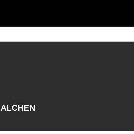
er Verein
Unterstützer
Events
Kontakt
Links
N ALCHEN