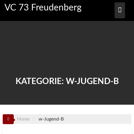
Skip
VC 73 Freudenberg
to
content
KATEGORIE:
W-JUGEND-B
Home
w-Jugend-B