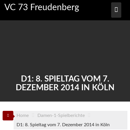
Skip
VC 73 Freudenberg
to
content
D1: 8. SPIELTAG VOM 7.
DEZEMBER 2014 IN KÖLN
Home
Damen-1-Spielberichte
D1: 8. Spieltag vom 7. Dezember 2014 in Köln