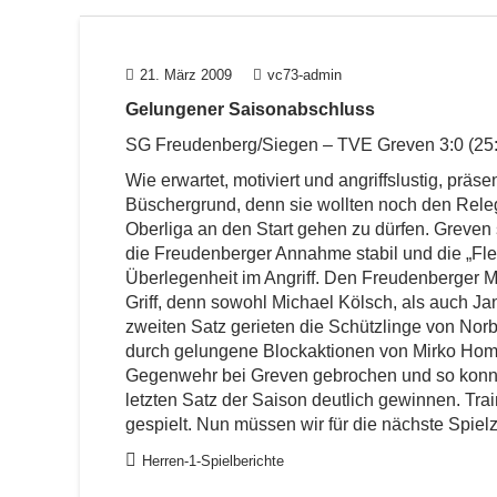
21. März 2009
vc73-admin
Gelungener Saisonabschluss
SG Freudenberg/Siegen – TVE Greven 3:0 (25:2
Wie erwartet, motiviert und angriffslustig, präs
Büschergrund, denn sie wollten noch den Releg
Oberliga an den Start gehen zu dürfen. Greven s
die Freudenberger Annahme stabil und die „Fl
Überlegenheit im Angriff. Den Freudenberger Mi
Griff, denn sowohl Michael Kölsch, als auch Ja
zweiten Satz gerieten die Schützlinge von Nor
durch gelungene Blockaktionen von Mirko Homr
Gegenwehr bei Greven gebrochen und so konnte
letzten Satz der Saison deutlich gewinnen. Tr
gespielt. Nun müssen wir für die nächste Spielz
Herren-1-Spielberichte