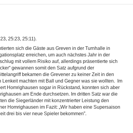
3, 25:23, 25:11).
entierten sich die Gäste aus Greven in der Turnhalle in
ationsplatz erreichen, um auch nächstes Jahr in der
chlug mit vollem Risiko auf, allerdings präsentierte sich
ecker“ gewannen somit den Satz aufgrund der
ttelangriff bekamen die Grevener zu keiner Zeit in den
n Lenkeit machten mit Ball und Gegner was sie wollten. Im
bert Homrighausen sogar in Rückstand, konnten sich aber
ighausen am Ende durchsetzen. Im dritten Satz war die
n die Siegerländer mit konzentrierter Leistung den
ainer Homrighausen im Fazit: „Wir haben eine Supersaison
eit drei bis vier neue Spieler bekommen”.