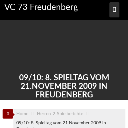
Skip
VC 73 Freudenberg
to
content
09/10: 8. SPIELTAG VOM
21.NOVEMBER 2009 IN
FREUDENBERG
Home
Herren-2-Spielberichte
09/10: 8. Spieltag vom 21.November 2009 in