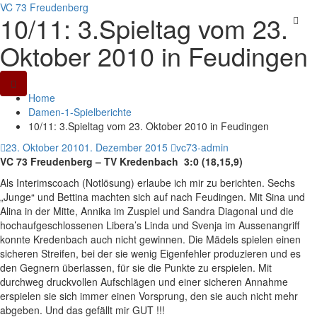
VC 73 Freudenberg
10/11: 3.Spieltag vom 23.
Skip
to
Oktober 2010 in Feudingen
content
Home
Damen-1-Spielberichte
10/11: 3.Spieltag vom 23. Oktober 2010 in Feudingen
23. Oktober 2010
1. Dezember 2015
vc73-admin
VC 73 Freudenberg – TV Kredenbach 3:0 (18,15,9)
Als Interimscoach (Notlösung) erlaube ich mir zu berichten. Sechs
„Junge“ und Bettina machten sich auf nach Feudingen. Mit Sina und
Alina in der Mitte, Annika im Zuspiel und Sandra Diagonal und die
hochaufgeschlossenen Libera’s Linda und Svenja im Aussenangriff
konnte Kredenbach auch nicht gewinnen. Die Mädels spielen einen
sicheren Streifen, bei der sie wenig Eigenfehler produzieren und es
den Gegnern überlassen, für sie die Punkte zu erspielen. Mit
durchweg druckvollen Aufschlägen und einer sicheren Annahme
erspielen sie sich immer einen Vorsprung, den sie auch nicht mehr
abgeben. Und das gefällt mir GUT !!!