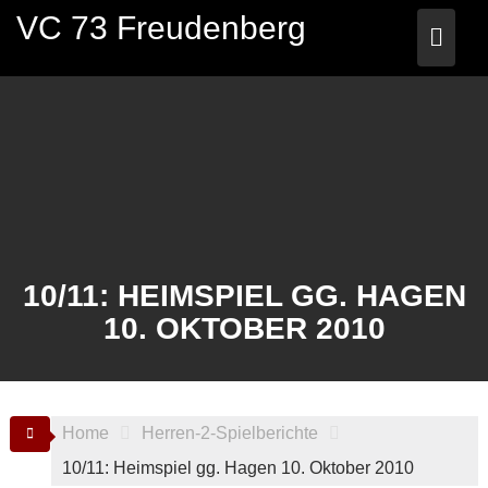
Skip
VC 73 Freudenberg
to
content
10/11: HEIMSPIEL GG. HAGEN
10. OKTOBER 2010
Home
Herren-2-Spielberichte
10/11: Heimspiel gg. Hagen 10. Oktober 2010