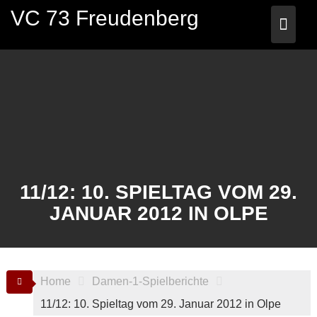
Skip
VC 73 Freudenberg
to
content
11/12: 10. SPIELTAG VOM 29.
JANUAR 2012 IN OLPE
Home
Damen-1-Spielberichte
11/12: 10. Spieltag vom 29. Januar 2012 in Olpe