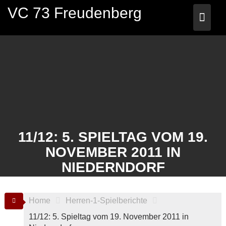
Skip
VC 73 Freudenberg
to
content
11/12: 5. SPIELTAG VOM 19.
NOVEMBER 2011 IN
NIEDERNDORF
Home
Herren-1-Spielberichte
11/12: 5. Spieltag vom 19. November 2011 in