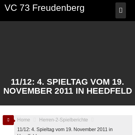
Skip
VC 73 Freudenberg
to
content
11/12: 4. SPIELTAG VOM 19.
NOVEMBER 2011 IN HEEDFELD
Home
Herren-2-Spielberichte
11/12: 4. Spieltag vom 19. November 2011 in