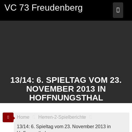
Skip
VC 73 Freudenberg
to
content
13/14: 6. SPIELTAG VOM 23.
NOVEMBER 2013 IN
HOFFNUNGSTHAL
Home
Herren-2-Spielberichte
13/14: 6. Spieltag vom 23. November 2013 in