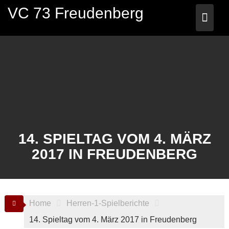
Skip
VC 73 Freudenberg
to
content
14. SPIELTAG VOM 4. MÄRZ
2017 IN FREUDENBERG
Home
Herren-1-Spielberichte
14. Spieltag vom 4. März 2017 in Freudenberg