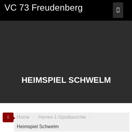
Skip
VC 73 Freudenberg
to
content
HEIMSPIEL SCHWELM
Home
Herren-1-Spielberichte
Heimspiel Schwelm