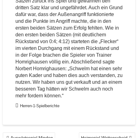
Sätzen zurück ins Spiel und gewannen den
dritten Satz klar und ungefährdet. Auch ein Grund
dafür war, dass der Außenangriff funktionierte
und die Punkte im Angriff machte, die in den
ersten beiden Sätzen zum Erfolg fehlten. Wie in
den ersten beiden Sätzen (mit deutlichem
Rückstand von 0:4; 4:12) starteten die „Flecker“
im vierten Durchgang mit einem Rückstand und
in der Folge brachen die Spieler von Trainer
Homrighausen völlig ein. Abschließend sagte
Norbert Homrighausen: „Schwelm hat einen sehr
guten Kader und haben dies auch verstanden, zu
nutzen. Wir haben uns gut verkauft und an einem
besseren Tag hätten wir Schwelm auch noch
mehr fordern können.“
Herren-1-Spielberichte
BEITRAGSNAVIGATION
Auswärtsspiel Minden
Heimspiel Wattenscheid