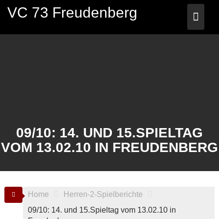
Skip
VC 73 Freudenberg
to
content
09/10: 14. UND 15.SPIELTAG
VOM 13.02.10 IN FREUDENBERG
Home
Herren-2-Spielberichte
09/10: 14. und 15.Spieltag vom 13.02.10 in