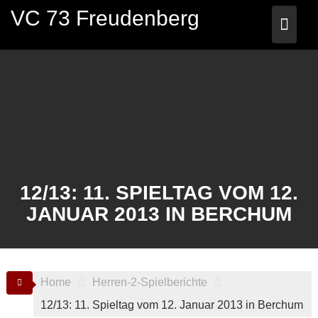
Skip
VC 73 Freudenberg
to
content
12/13: 11. SPIELTAG VOM 12.
JANUAR 2013 IN BERCHUM
Home
Herren-2-Spielberichte
12/13: 11. Spieltag vom 12. Januar 2013 in Berchum