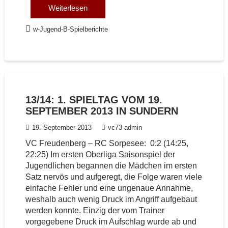
Weiterlesen
w-Jugend-B-Spielberichte
13/14: 1. SPIELTAG VOM 19.
SEPTEMBER 2013 IN SUNDERN
19. September 2013
vc73-admin
VC Freudenberg – RC Sorpesee: 0:2 (14:25,
22:25) Im ersten Oberliga Saisonspiel der
Jugendlichen begannen die Mädchen im ersten
Satz nervös und aufgeregt, die Folge waren viele
einfache Fehler und eine ungenaue Annahme,
weshalb auch wenig Druck im Angriff aufgebaut
werden konnte. Einzig der vom Trainer
vorgegebene Druck im Aufschlag wurde ab und