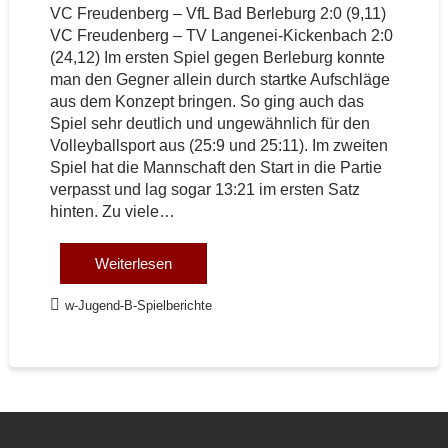
VC Freudenberg – VfL Bad Berleburg 2:0 (9,11)
VC Freudenberg – TV Langenei-Kickenbach 2:0
(24,12) Im ersten Spiel gegen Berleburg konnte
man den Gegner allein durch startke Aufschläge
aus dem Konzept bringen. So ging auch das
Spiel sehr deutlich und ungewähnlich für den
Volleyballsport aus (25:9 und 25:11). Im zweiten
Spiel hat die Mannschaft den Start in die Partie
verpasst und lag sogar 13:21 im ersten Satz
hinten. Zu viele…
Weiterlesen
w-Jugend-B-Spielberichte