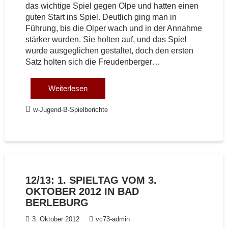
das wichtige Spiel gegen Olpe und hatten einen
guten Start ins Spiel. Deutlich ging man in
Führung, bis die Olper wach und in der Annahme
stärker wurden. Sie holten auf, und das Spiel
wurde ausgeglichen gestaltet, doch den ersten
Satz holten sich die Freudenberger…
Weiterlesen
w-Jugend-B-Spielberichte
12/13: 1. SPIELTAG VOM 3.
OKTOBER 2012 IN BAD
BERLEBURG
3. Oktober 2012
vc73-admin