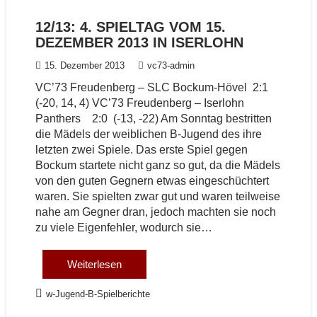
12/13: 4. SPIELTAG VOM 15.
DEZEMBER 2013 IN ISERLOHN
15. Dezember 2013
vc73-admin
VC’73 Freudenberg – SLC Bockum-Hövel 2:1
(-20, 14, 4) VC’73 Freudenberg – Iserlohn
Panthers 2:0 (-13, -22) Am Sonntag bestritten
die Mädels der weiblichen B-Jugend des ihre
letzten zwei Spiele. Das erste Spiel gegen
Bockum startete nicht ganz so gut, da die Mädels
von den guten Gegnern etwas eingeschüchtert
waren. Sie spielten zwar gut und waren teilweise
nahe am Gegner dran, jedoch machten sie noch
zu viele Eigenfehler, wodurch sie…
Weiterlesen
w-Jugend-B-Spielberichte